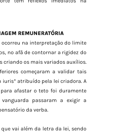
orte tem reflexos imediatos na
UIAGEM REMUNERATÓRIA
 ocorreu na interpretação do limite
os, no afã de contornar a rigidez do
is criando os mais variados auxílios.
feriores começaram a validar tais
is* atribuído pela lei criadora. A
para afastar o teto foi duramente
e vanguarda passaram a exigir a
ensatório da verba.
ue vai além da letra da lei, sendo