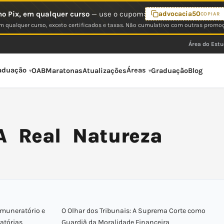
o Pix, em qualquer curso
— use o cupom:
advocacia50
COPIAR
 qualquer curso, exceto certificados e taxas. Não cumulativo com outras promo
Área do Est
aduação
Áreas
OAB
Maratonas
Atualizações
Graduação
Blog
 A Real Natureza
emuneratório e
O Olhar dos Tribunais: A Suprema Corte como
atórias
Guardiã da Moralidade Financeira