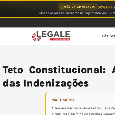
Ir
50% OFF
n
MÊS DA ADVOCACIA
para
Mês da Advocacia. Desconto no pagamento via Pix, em
o
conteúdo
Pós-Gr
Teto Constitucional:
das Indenizações
NESTE ARTIGO
A Tensão Hermenêutica Entre o Teto R
a Natureza Jurídica das Verbas Indeniz