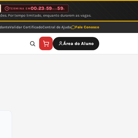
00
23
59
59
TERMINA EM
d
h
min
s
ções. Por tempo limitado, enquanto durarem as vagas.
udante
Validar Certificado
Central de Ajuda
Fale Conosco
Área do Aluno