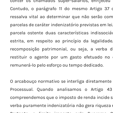
conter os chamados super-salários, enrijeceu 
Contudo, o parágrafo 11 do mesmo Artigo 37
ressalva vital ao determinar que não serão com
parcelas de caráter indenizatório previstas em le
parcela ostente duas características indissociáv
estrita, em respeito ao princípio da legalidad
recomposição patrimonial, ou seja, a verba d
restituir o agente por um gasto efetuado no 
remunerá-lo pelo esforço ou tempo dedicado.
O arcabouço normativo se interliga diretamente c
Processual. Quando analisamos o Artigo 43 
compreendemos que o imposto de renda incide s
verba puramente indenizatória não gera riqueza