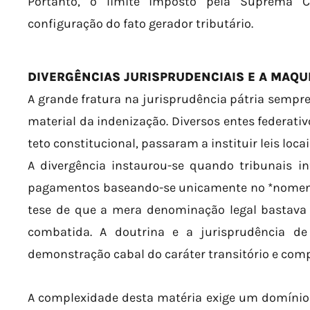
Portanto, o limite imposto pela Suprema C
configuração do fato gerador tributário.
DIVERGÊNCIAS JURISPRUDENCIAIS E A MAQ
A grande fratura na jurisprudência pátria sempre
material da indenização. Diversos entes federativ
teto constitucional, passaram a instituir leis loca
A divergência instaurou-se quando tribunais in
pagamentos baseando-se unicamente no *nomen iur
tese de que a mera denominação legal bastava 
combatida. A doutrina e a jurisprudência d
demonstração cabal do caráter transitório e comp
A complexidade desta matéria exige um domínio q