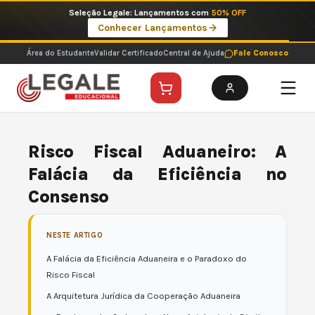
Ir
Imperdíveis no Pix: Pós Selecionadas a 199 reais no pix em parcela única
para
Ver ofertas
o
conteúdo
Área do Estudante
Validar Certificado
Central de Ajuda
Fale Conosco
Risco Fiscal Aduaneiro: A
Falácia da Eficiência no
Consenso
NESTE ARTIGO
A Falácia da Eficiência Aduaneira e o Paradoxo do
Risco Fiscal
A Arquitetura Jurídica da Cooperação Aduaneira