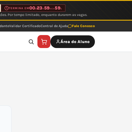
00
23
59
59
TERMINA EM
d
h
min
s
ções. Por tempo limitado, enquanto durarem as vagas.
udante
Validar Certificado
Central de Ajuda
Fale Conosco
Área do Aluno