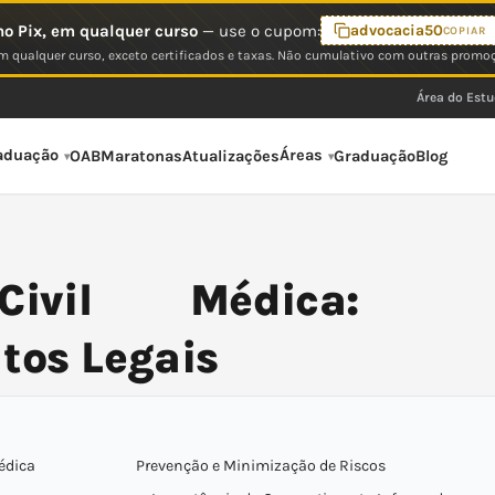
o Pix, em qualquer curso
— use o cupom:
advocacia50
COPIAR
 qualquer curso, exceto certificados e taxas. Não cumulativo com outras promo
Área do Est
aduação
Áreas
OAB
Maratonas
Atualizações
Graduação
Blog
Civil Médica:
tos Legais
édica
Prevenção e Minimização de Riscos