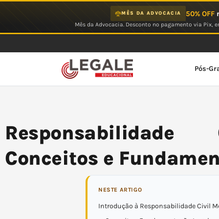
Ir
50% OFF
n
MÊS DA ADVOCACIA
para
Mês da Advocacia. Desconto no pagamento via Pix, em
o
conteúdo
Pós-Gr
Responsabilidade 
Conceitos e Fundamen
NESTE ARTIGO
Introdução à Responsabilidade Civil M