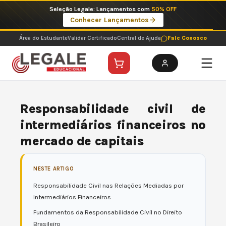
Ir
Imperdíveis no Pix: Pós Selecionadas a 199 reais no pix em parcela única
para
Ver ofertas
o
conteúdo
Área do Estudante
Validar Certificado
Central de Ajuda
Fale Conosco
Responsabilidade civil de
intermediários financeiros no
mercado de capitais
NESTE ARTIGO
Responsabilidade Civil nas Relações Mediadas por
Intermediários Financeiros
Fundamentos da Responsabilidade Civil no Direito
Brasileiro