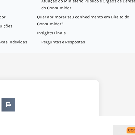
Atuação do Ministério Público e Órgãos de Defes
do Consumidor
dor
Quer aprimorar seu conhecimento em Direito do
Consumidor?
tuições
Insights Finais
nças Indevidas
Perguntas e Respostas