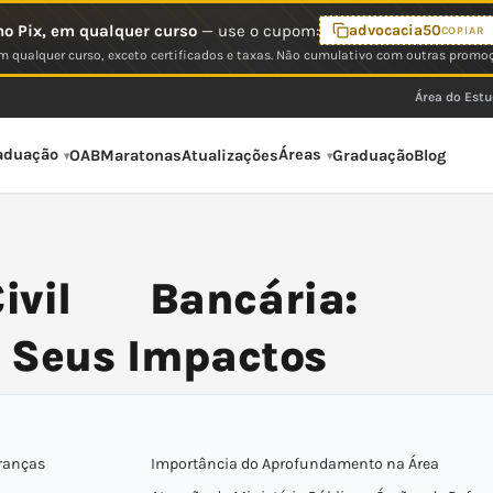
o Pix, em qualquer curso
— use o cupom:
advocacia50
COPIAR
 qualquer curso, exceto certificados e taxas. Não cumulativo com outras promo
Área do Est
aduação
Áreas
OAB
Maratonas
Atualizações
Graduação
Blog
ivil Bancária:
e Seus Impactos
branças
Importância do Aprofundamento na Área