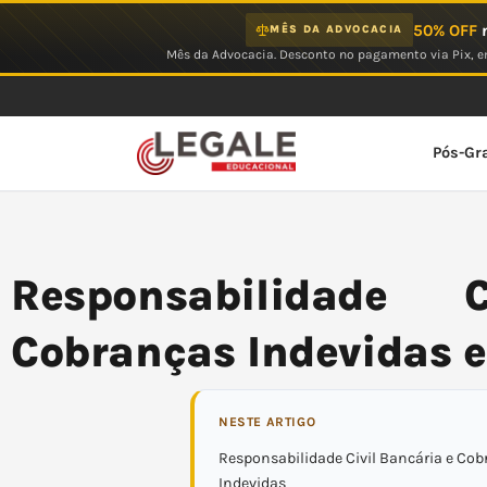
Ir
50% OFF
n
MÊS DA ADVOCACIA
para
Mês da Advocacia. Desconto no pagamento via Pix, em
o
conteúdo
Pós-Gr
Responsabilidade C
Cobranças Indevidas 
NESTE ARTIGO
Responsabilidade Civil Bancária e Co
Indevidas