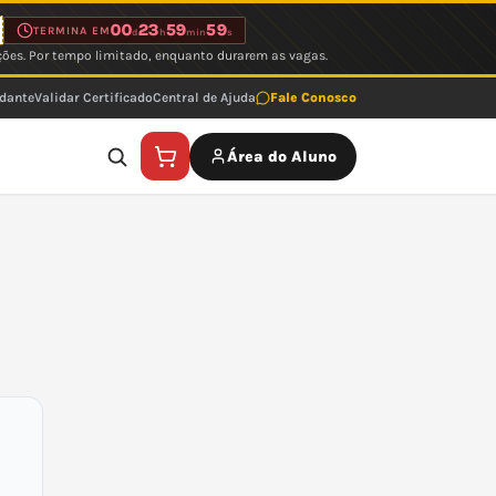
00
23
59
59
TERMINA EM
d
h
min
s
ções. Por tempo limitado, enquanto durarem as vagas.
udante
Validar Certificado
Central de Ajuda
Fale Conosco
Área do Aluno