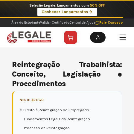
Ir
Imperdíveis no Pix: Pós Selecionadas a 199 reais no pix em parcela única
para
Ver ofertas
o
conteúdo
Área do Estudante
Validar Certificado
Central de Ajuda
Fale Conosco
Reintegração Trabalhista:
Conceito, Legislação e
Procedimentos
NESTE ARTIGO
O Direito à Reintegração do Empregado
Fundamentos Legais da Reintegração
Processo de Reintegração