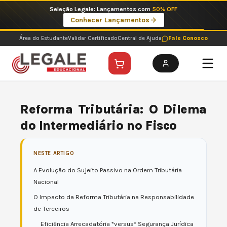
Ir
Imperdíveis no Pix: Pós Selecionadas a 199 reais no pix em parcela única
para
Ver ofertas
o
conteúdo
Área do Estudante
Validar Certificado
Central de Ajuda
Fale Conosco
Reforma Tributária: O Dilema
do Intermediário no Fisco
NESTE ARTIGO
A Evolução do Sujeito Passivo na Ordem Tributária
Nacional
O Impacto da Reforma Tributária na Responsabilidade
de Terceiros
Eficiência Arrecadatória *versus* Segurança Jurídica