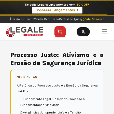
Ir
Imperdíveis no Pix: Pós Selecionadas a 199 reais no pix em parcela única
para
Ver ofertas
o
conteúdo
Área do Estudante
Validar Certificado
Central de Ajuda
Fale Conosco
Processo Justo: Ativismo e a
Erosão da Segurança Jurídica
NESTE ARTIGO
A Retórica do Processo Justo e a Erosão da Segurança
Jurídica
O Fundamento Legal: Do Devido Processo à
Fundamentação Vinculada
Divergências Jurisprudenciais e a Tensão