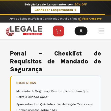
Ir
Imperdíveis no Pix: Pós Selecionadas a 199 reais no pix em parcela única
para
Ver ofertas
o
conteúdo
Área do Estudante
Validar Certificado
Central de Ajuda
Fale Conosco
Penal – Checklist de
Requisitos de Mandado de
Segurança
NESTE ARTIGO
Mandado de Segurança Descomplicado: Para Que
Serve e Quando Cabe?
Apresentando o Quiz Interativo da Legale: Teste seus
Conhecimentos sobre o MS!