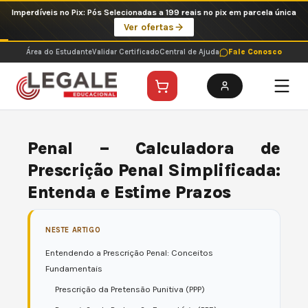
Ir
Imperdíveis no Pix: Pós Selecionadas a 199 reais no pix em parcela única
para
Ver ofertas
o
conteúdo
Área do Estudante
Validar Certificado
Central de Ajuda
Fale Conosco
Penal – Calculadora de
Prescrição Penal Simplificada:
Entenda e Estime Prazos
NESTE ARTIGO
Entendendo a Prescrição Penal: Conceitos
Fundamentais
Prescrição da Pretensão Punitiva (PPP)