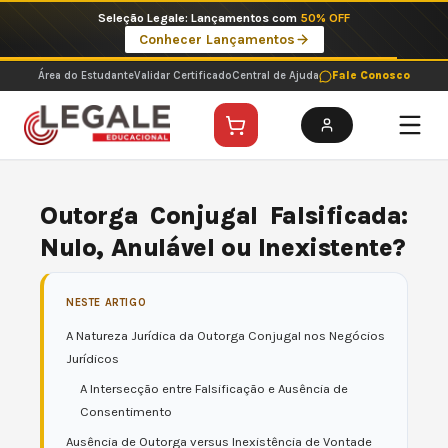
Ir
Imperdíveis no Pix: Pós Selecionadas a 199 reais no pix em parcela única
para
Ver ofertas
o
conteúdo
Área do Estudante
Validar Certificado
Central de Ajuda
Fale Conosco
Outorga Conjugal Falsificada:
Nulo, Anulável ou Inexistente?
NESTE ARTIGO
A Natureza Jurídica da Outorga Conjugal nos Negócios
Jurídicos
A Intersecção entre Falsificação e Ausência de
Consentimento
Ausência de Outorga versus Inexistência de Vontade