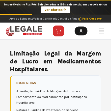
Ir
Imperdíveis no Pix: Pós Selecionadas a 199 reais no pix em parcela única
para
Ver ofertas
o
conteúdo
Área do Estudante
Validar Certificado
Central de Ajuda
Fale Conosco
Limitação Legal da Margem
de Lucro em Medicamentos
Hospitalares
NESTE ARTIGO
A Limitação Jurídica da Margem de Lucro no
Fornecimento de Medicamentos por Instituições
Hospitalares
Natureza Jurídica da Prestação de Serviços