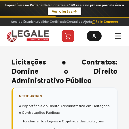
Ir
Imperdíveis no Pix: Pós Selecionadas a 199 reais no pix em parcela única
para
Ver ofertas
o
conteúdo
Área do Estudante
Validar Certificado
Central de Ajuda
Fale Conosco
Licitações e Contratos:
Domine o Direito
Administrativo Público
NESTE ARTIGO
A Importância do Direito Administrativo em Licitações
e Contratações Públicas
Fundamentos Legais e Objetivos das Licitações