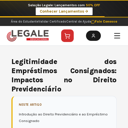
Ir
Seleção Legale: Lançamentos com
50% OFF
para
Conhecer Lançamentos
o
conteúdo
Área do Estudante
Validar Certificado
Central de Ajuda
Fale Conosco
Legitimidade dos
Empréstimos Consignados:
Impactos no Direito
Previdenciário
NESTE ARTIGO
Introdução ao Direito Previdenciário e ao Empréstimo
Consignado