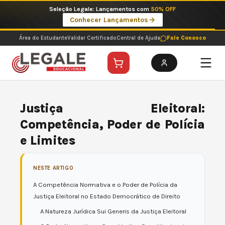
Ir
Imperdíveis no Pix: Pós Selecionadas a 199 reais no pix em parcela única
para
Ver ofertas
o
conteúdo
Área do Estudante
Validar Certificado
Central de Ajuda
Fale Conosco
Justiça Eleitoral:
Competência, Poder de Polícia
e Limites
NESTE ARTIGO
A Competência Normativa e o Poder de Polícia da
Justiça Eleitoral no Estado Democrático de Direito
A Natureza Jurídica Sui Generis da Justiça Eleitoral