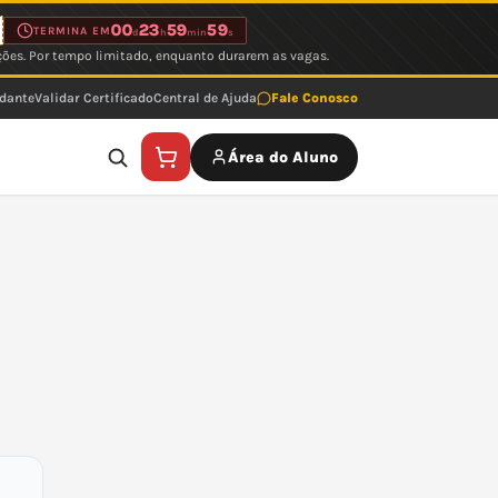
00
23
59
59
TERMINA EM
d
h
min
s
ções. Por tempo limitado, enquanto durarem as vagas.
udante
Validar Certificado
Central de Ajuda
Fale Conosco
Área do Aluno