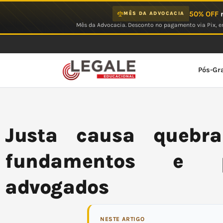
Ir
50% OFF
n
MÊS DA ADVOCACIA
para
Mês da Advocacia. Desconto no pagamento via Pix, em
o
conteúdo
Pós-Gr
Justa causa quebra
fundamentos e p
advogados
NESTE ARTIGO