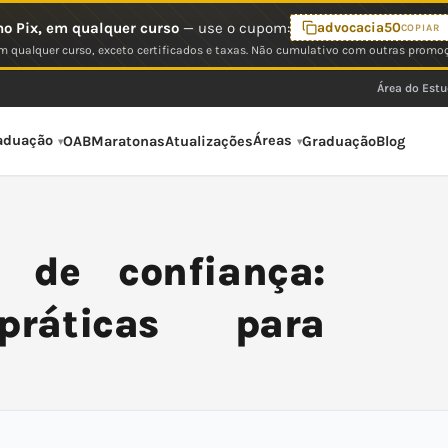
o Pix, em qualquer curso
— use o cupom:
advocacia50
COPIAR
 qualquer curso, exceto certificados e taxas. Não cumulativo com outras promo
Área do Est
aduação
Áreas
OAB
Maratonas
Atualizações
Graduação
Blog
 de confiança:
ráticas para