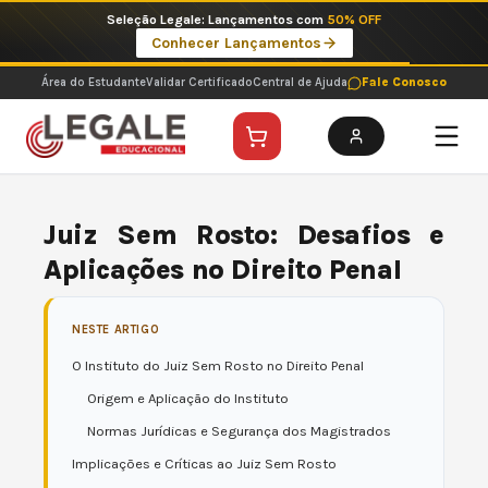
Ir
Seleção Legale: Lançamentos com
50% OFF
para
Conhecer Lançamentos
o
conteúdo
Área do Estudante
Validar Certificado
Central de Ajuda
Fale Conosco
Juiz Sem Rosto: Desafios e
Aplicações no Direito Penal
NESTE ARTIGO
O Instituto do Juiz Sem Rosto no Direito Penal
Origem e Aplicação do Instituto
Normas Jurídicas e Segurança dos Magistrados
Implicações e Críticas ao Juiz Sem Rosto