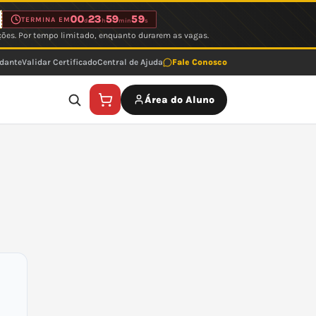
00
23
59
59
TERMINA EM
d
h
min
s
ções. Por tempo limitado, enquanto durarem as vagas.
udante
Validar Certificado
Central de Ajuda
Fale Conosco
Área do Aluno