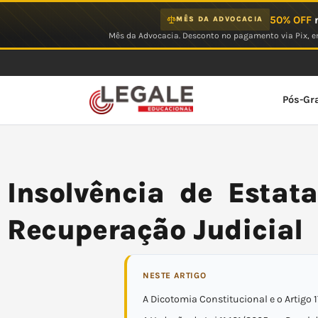
Ir
50% OFF
n
MÊS DA ADVOCACIA
para
Mês da Advocacia. Desconto no pagamento via Pix, em
o
conteúdo
Pós-Gr
Insolvência de Estat
Recuperação Judicial
NESTE ARTIGO
A Dicotomia Constitucional e o Artigo 