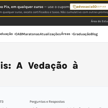
o Pix, em qualquer curso
— use o cupom:
advocacia50
COPIAR
 qualquer curso, exceto certificados e taxas. Não cumulativo com outras promo
Área do Est
aduação
Áreas
OAB
Maratonas
Atualizações
Graduação
Blog
ais: A Vedação à
173
Perguntas e Respostas