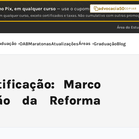
o Pix, em qualquer curso
— use o cupom:
advocacia50
COPIAR
 qualquer curso, exceto certificados e taxas. Não cumulativo com outras promo
Área do Est
aduação
Áreas
OAB
Maratonas
Atualizações
Graduação
Blog
ificação: Marco
ção da Reforma