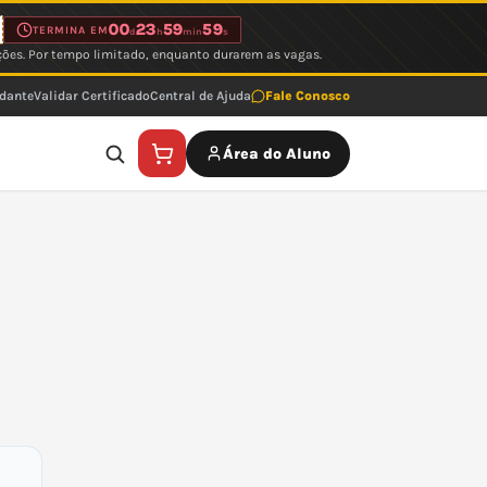
00
23
59
59
TERMINA EM
d
h
min
s
ções. Por tempo limitado, enquanto durarem as vagas.
udante
Validar Certificado
Central de Ajuda
Fale Conosco
Área do Aluno