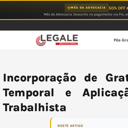
Ir
50% OFF
n
MÊS DA ADVOCACIA
para
Mês da Advocacia. Desconto no pagamento via Pix, em
o
conteúdo
Pós-Gr
Incorporação de Grat
Temporal e Aplica
Trabalhista
NESTE ARTIGO