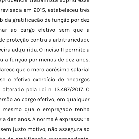
isprudência trabalhista supriu essa
revisada em 2015, estabeleceu três
ebida gratificação de função por dez
nar ao cargo efetivo sem que a
 de proteção contra a arbitrariedade
ira adquirida. O inciso II permite a
eu a função por menos de dez anos,
sclarece que o mero acrésimo salarial
se o efetivo exercício de encargos
lterado pela Lei n. 13.467/2017. O
versão ao cargo efetivo, em qualquer
iva, mesmo que o empregado tenha
r a dez anos. A norma é expressa: “a
u sem justo motivo, não assegura ao