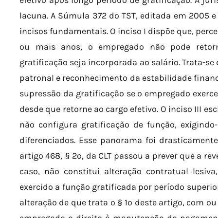
efetivo após longo período de gratificação. A jur
lacuna. A Súmula 372 do TST, editada em 2005 e 
incisos fundamentais. O inciso I dispõe que, perc
ou mais anos, o empregado não pode retor
gratificação seja incorporada ao salário. Trata-se
patronal e reconhecimento da estabilidade finance
supressão da gratificação se o empregado exerc
desde que retorne ao cargo efetivo. O inciso III e
não configura gratificação de função, exigindo-
diferenciados. Esse panorama foi drasticamente a
artigo 468, § 2º, da CLT passou a prever que a re
caso, não constitui alteração contratual les
exercido a função gratificada por período superio
alteração de que trata o § 1º deste artigo, com o