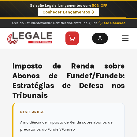
Ir
Imperdíveis no Pix: Pós Selecionadas a 199 reais no pix em parcela única
para
Ver ofertas
o
conteúdo
Área do Estudante
Validar Certificado
Central de Ajuda
Fale Conosco
Imposto de Renda sobre
Abonos de Fundef/Fundeb:
Estratégias de Defesa nos
Tribunais
NESTE ARTIGO
A incidência de Imposto de Renda sobre abonos de
precatórios do Fundef/Fundeb