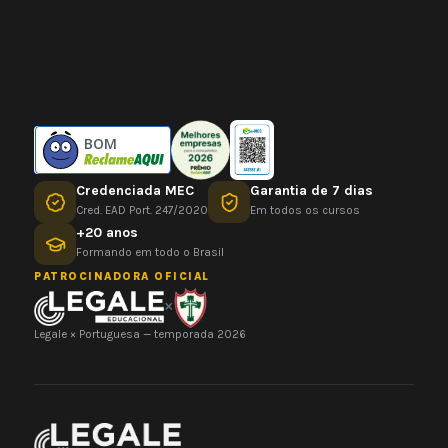
BOM
Credenciada MEC
Garantia de 7 dias
Cred. EAD Port. 247/2020
Em todos os cursos
+20 anos
Formando em todo o Brasil
PATROCINADORA OFICIAL
×
Legale × Portuguesa — temporada 2026