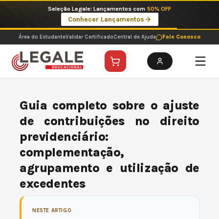
Ir
Seleção Legale: Lançamentos com
50% OFF
para
Conhecer Lançamentos
o
conteúdo
Área do Estudante
Validar Certificado
Central de Ajuda
Fale Conosco
Guia completo sobre o ajuste
de contribuições no direito
previdenciário:
complementação,
agrupamento e utilização de
excedentes
NESTE ARTIGO