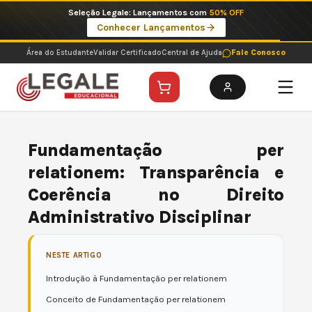
Ir
Imperdíveis no Pix: Pós Selecionadas a 199 reais no pix em parcela única
para
Ver ofertas
o
conteúdo
Área do Estudante
Validar Certificado
Central de Ajuda
Fale Conosco
Fundamentação per
relationem: Transparência e
Coerência no Direito
Administrativo Disciplinar
NESTE ARTIGO
Introdução à Fundamentação per relationem
Conceito de Fundamentação per relationem