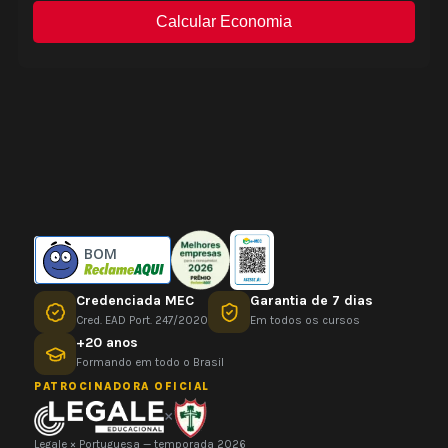
BOM
Credenciada MEC
Garantia de 7 dias
Cred. EAD Port. 247/2020
Em todos os cursos
+20 anos
Formando em todo o Brasil
PATROCINADORA OFICIAL
×
Legale × Portuguesa — temporada 2026