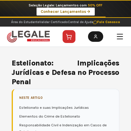
Ir
Seleção Legale: Lançamentos com
50% OFF
para
Conhecer Lançamentos
o
conteúdo
Área do Estudante
Validar Certificado
Central de Ajuda
Fale Conosco
Estelionato: Implicações
Jurídicas e Defesa no Processo
Penal
NESTE ARTIGO
Estelionato e suas Implicações Jurídicas
Elementos do Crime de Estelionato
Responsabilidade Civil e Indenização em Casos de