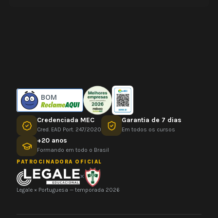
BOM
Credenciada MEC
Garantia de 7 dias
Cred. EAD Port. 247/2020
Em todos os cursos
+20 anos
Formando em todo o Brasil
PATROCINADORA OFICIAL
×
Legale × Portuguesa — temporada 2026