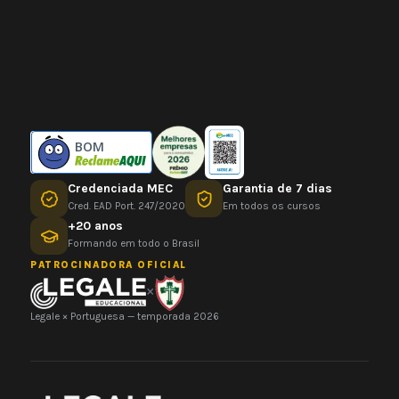
BOM
Credenciada MEC
Garantia de 7 dias
Cred. EAD Port. 247/2020
Em todos os cursos
+20 anos
Formando em todo o Brasil
PATROCINADORA OFICIAL
×
Legale × Portuguesa — temporada 2026