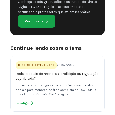
Conheça as pós-graduações e os cursos de Direito
Digital e LGPD da Legale — acesso imediato,
certificado e professores que atuam na prática.
Ver cursos
Continue lendo sobre o tema
24/07/2026
DIREITO DIGITAL E LGPD
Redes sociais de menores: proibição ou regulação
equilibrada?
Entenda os riscos legais e jurisprudência sobre redes
sociais para menores. Análise completa do ECA, LGPD e
posição dos tribunais. Confira agora.
Ler artigo