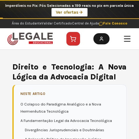
Ir
Imperdíveis no Pix: Pós Selecionadas a 199 reais no pix em parcela única
para
Ver ofertas
o
conteúdo
Área do Estudante
Validar Certificado
Central de Ajuda
Fale Conosco
Direito e Tecnologia: A Nova
Lógica da Advocacia Digital
NESTE ARTIGO
O Colapso do Paradigma Analógico e a Nova
Hermenêutica Tecnológica
A Fundamentação Legal da Advocacia Tecnológica
Divergências Jurisprudenciais e Doutrinárias