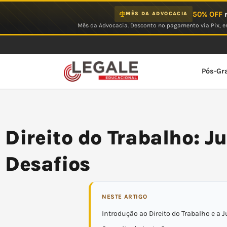
Ir
50% OFF
n
MÊS DA ADVOCACIA
para
Mês da Advocacia. Desconto no pagamento via Pix, em
o
conteúdo
Pós-Gr
Direito do Trabalho: J
Desafios
NESTE ARTIGO
Introdução ao Direito do Trabalho e a 