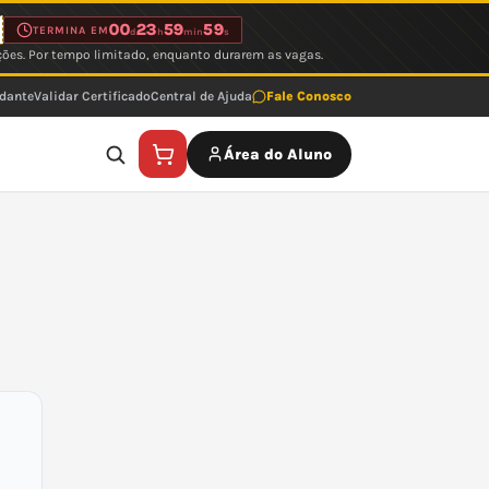
00
23
59
59
TERMINA EM
d
h
min
s
ções. Por tempo limitado, enquanto durarem as vagas.
udante
Validar Certificado
Central de Ajuda
Fale Conosco
Área do Aluno