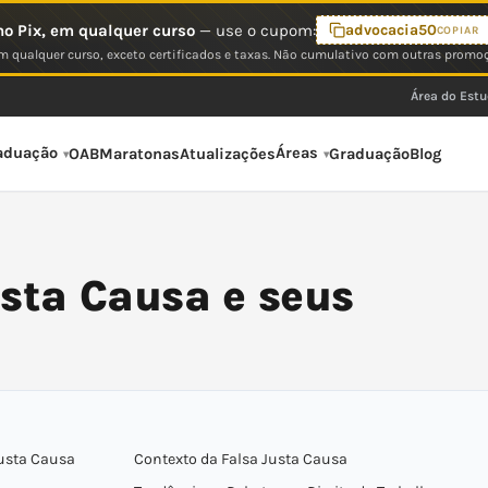
o Pix, em qualquer curso
— use o cupom:
advocacia50
COPIAR
 qualquer curso, exceto certificados e taxas. Não cumulativo com outras promo
Área do Est
aduação
Áreas
OAB
Maratonas
Atualizações
Graduação
Blog
usta Causa e seus
Justa Causa
Contexto da Falsa Justa Causa