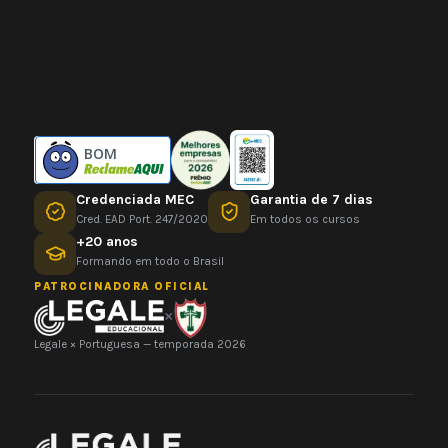
BOM
Credenciada MEC
Garantia de 7 dias
Cred. EAD Port. 247/2020
Em todos os cursos
+20 anos
Formando em todo o Brasil
PATROCINADORA OFICIAL
×
Legale × Portuguesa — temporada 2026