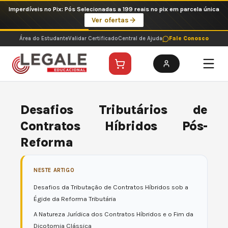
Ir
Imperdíveis no Pix: Pós Selecionadas a 199 reais no pix em parcela única
para
Ver ofertas
o
conteúdo
Área do Estudante
Validar Certificado
Central de Ajuda
Fale Conosco
Desafios Tributários de
Contratos Híbridos Pós-
Reforma
NESTE ARTIGO
Desafios da Tributação de Contratos Híbridos sob a
Égide da Reforma Tributária
A Natureza Jurídica dos Contratos Híbridos e o Fim da
Dicotomia Clássica