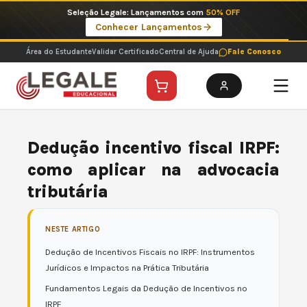
Ir
Imperdíveis no Pix: Pós Selecionadas a 199 reais no pix em parcela única
para
Ver ofertas
o
conteúdo
Área do Estudante
Validar Certificado
Central de Ajuda
Fale Conosco
Dedução incentivo fiscal IRPF:
como aplicar na advocacia
tributária
NESTE ARTIGO
Dedução de Incentivos Fiscais no IRPF: Instrumentos
Jurídicos e Impactos na Prática Tributária
Fundamentos Legais da Dedução de Incentivos no
IRPF