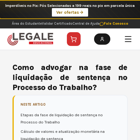
Ir
Imperdíveis no Pix: Pós Selecionadas a 199 reais no pix em parcela única
para
Ver ofertas
o
conteúdo
Área do Estudante
Validar Certificado
Central de Ajuda
Fale Conosco
Como advogar na fase de
liquidação de sentença no
Processo do Trabalho?
NESTE ARTIGO
Etapas da fase de liquidação de sentença no
Processo do Trabalho
Cálculo de valores e atualização monetária na
liquidação de sentença