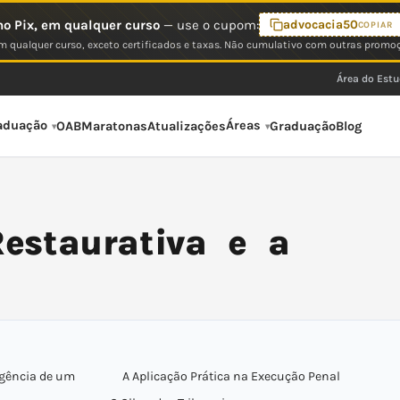
o Pix, em qualquer curso
— use o cupom:
advocacia50
COPIAR
 qualquer curso, exceto certificados e taxas. Não cumulativo com outras promo
Área do Est
aduação
Áreas
OAB
Maratonas
Atualizações
Graduação
Blog
Restaurativa e a
rgência de um
A Aplicação Prática na Execução Penal