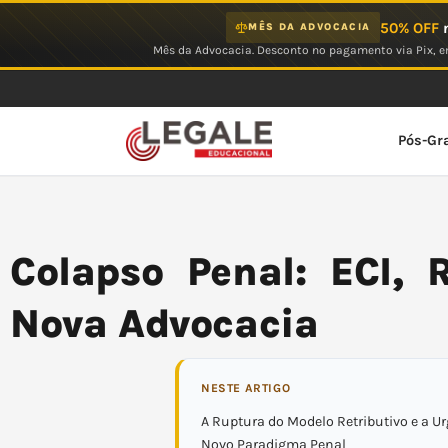
Ir
50% OFF
n
MÊS DA ADVOCACIA
para
Mês da Advocacia. Desconto no pagamento via Pix, em
o
conteúdo
Pós-Gr
Colapso Penal: ECI, 
Nova Advocacia
NESTE ARTIGO
A Ruptura do Modelo Retributivo e a U
Novo Paradigma Penal