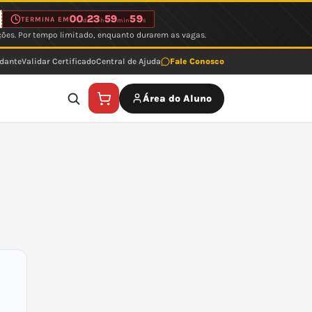
00
23
59
59
TERMINA EM
d
h
min
s
ções. Por tempo limitado, enquanto durarem as vagas.
udante
Validar Certificado
Central de Ajuda
Fale Conosco
Área do Aluno