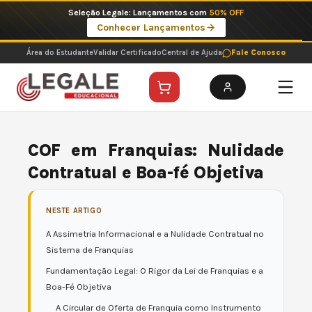
Ir
Imperdíveis no Pix: Pós Selecionadas a 199 reais no pix em parcela única
para
Ver ofertas
o
conteúdo
Área do Estudante
Validar Certificado
Central de Ajuda
Fale Conosco
COF em Franquias: Nulidade
Contratual e Boa-fé Objetiva
NESTE ARTIGO
A Assimetria Informacional e a Nulidade Contratual no
Sistema de Franquias
Fundamentação Legal: O Rigor da Lei de Franquias e a
Boa-Fé Objetiva
A Circular de Oferta de Franquia como Instrumento