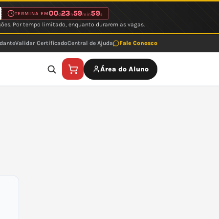
00
23
59
59
TERMINA EM
d
h
min
s
ções. Por tempo limitado, enquanto durarem as vagas.
udante
Validar Certificado
Central de Ajuda
Fale Conosco
Área do Aluno