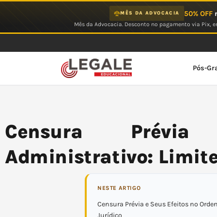
Ir
50% OFF
n
MÊS DA ADVOCACIA
para
Mês da Advocacia. Desconto no pagamento via Pix, em
o
conteúdo
Pós-Gr
Censura Prévia
Administrativo: Limit
NESTE ARTIGO
Censura Prévia e Seus Efeitos no Ord
Jurídico