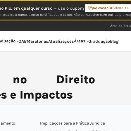
o Pix, em qualquer curso
— use o cupom:
advocacia50
COPIAR
 qualquer curso, exceto certificados e taxas. Não cumulativo com outras promo
Área do Est
aduação
Áreas
OAB
Maratonas
Atualizações
Graduação
Blog
 no Direito
es e Impactos
enamento
Implicações para a Prática Jurídica