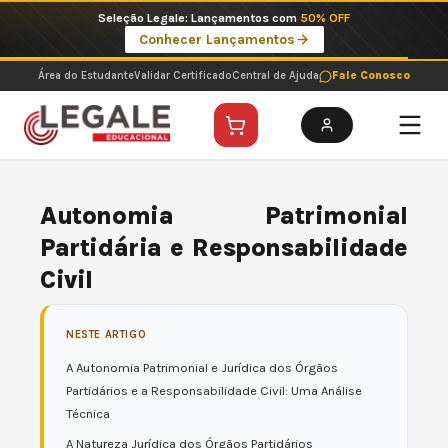
Ir
Imperdíveis no Pix: Pós Selecionadas a 199 reais no pix em parcela única
para
Ver ofertas
o
conteúdo
Área do Estudante
Validar Certificado
Central de Ajuda
Fale Conosco
Autonomia Patrimonial
Partidária e Responsabilidade
Civil
NESTE ARTIGO
A Autonomia Patrimonial e Jurídica dos Órgãos
Partidários e a Responsabilidade Civil: Uma Análise
Técnica
A Natureza Jurídica dos Órgãos Partidários