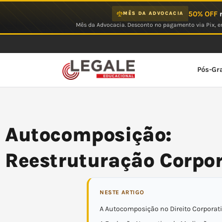
Ir
50% OFF
n
MÊS DA ADVOCACIA
para
Mês da Advocacia. Desconto no pagamento via Pix, em
o
conteúdo
Pós-Gr
Autocomposiçã
Reestruturação Corpor
NESTE ARTIGO
A Autocomposição no Direito Corporat