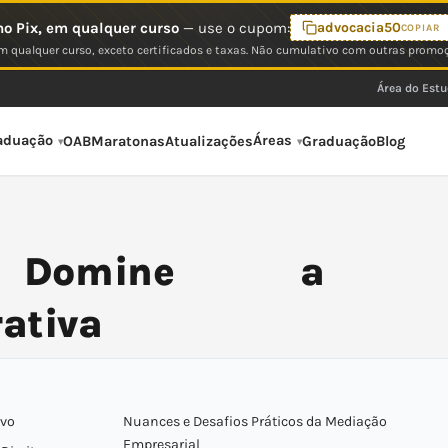
o Pix, em qualquer curso
— use o cupom:
advocacia50
COPIAR
 qualquer curso, exceto certificados e taxas. Não cumulativo com outras promo
Área do Est
aduação
Áreas
OAB
Maratonas
Atualizações
Graduação
Blog
o: Domine a
ativa
ivo
Nuances e Desafios Práticos da Mediação
Empresarial