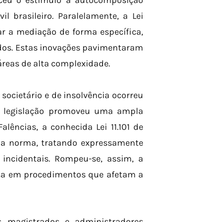
eceu o estímulo à autocomposição
brasileiro. Paralelamente, a Lei
ar a mediação de forma específica,
ados. Estas inovações pavimentaram
reas de alta complexidade.
 societário e de insolvência ocorreu
ta legislação promoveu uma ampla
lências, a conhecida Lei 11.101 de
rida norma, tratando expressamente
incidentais. Rompeu-se, assim, a
losa em procedimentos que afetam a
os magistrados e administradores