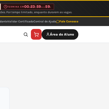
00
23
59
59
TERMINA EM
d
h
min
s
ções. Por tempo limitado, enquanto durarem as vagas.
udante
Validar Certificado
Central de Ajuda
Fale Conosco
Área do Aluno