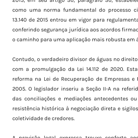
2015, em seu artigo 3º, parágrafo 3º, estabel
como uma norma fundamental do processo civil 
13.140 de 2015 entrou em vigor para regulament
conferindo segurança jurídica aos acordos firm
o caminho para uma aplicação mais robusta em á
Contudo, o verdadeiro divisor de águas no direito
com a promulgação da Lei 14.112 de 2020. Es
reforma na Lei de Recuperação de Empresas e Fa
2005. O legislador inseriu a Seção II-A na refe
das conciliações e mediações antecedentes ou 
resistência histórica à negociação direta e sigi
coletividade de credores.
A previsão legal expressa trouxe conforto a