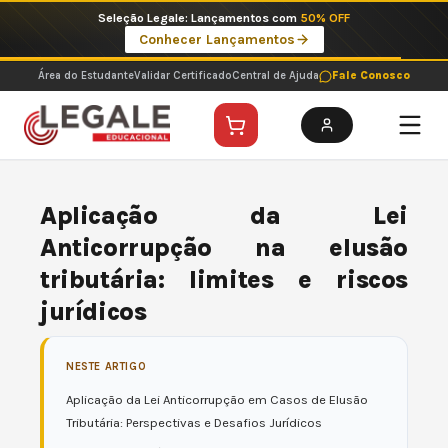
Ir
Imperdíveis no Pix: Pós Selecionadas a 199 reais no pix em parcela única
para
Ver ofertas
o
conteúdo
Área do Estudante
Validar Certificado
Central de Ajuda
Fale Conosco
Aplicação da Lei
Anticorrupção na elusão
tributária: limites e riscos
jurídicos
NESTE ARTIGO
Aplicação da Lei Anticorrupção em Casos de Elusão
Tributária: Perspectivas e Desafios Jurídicos