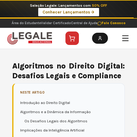
Ir
Imperdíveis no Pix: Pós Selecionadas a 199 reais no pix em parcela única
para
Ver ofertas
o
conteúdo
Área do Estudante
Validar Certificado
Central de Ajuda
Fale Conosco
Algoritmos no Direito Digital:
Desafios Legais e Compliance
NESTE ARTIGO
Introdução ao Direito Digital
Algoritmos e a Dinâmica da Informação
Os Desafios Legais dos Algoritmos
Implicações da Inteligência Artificial