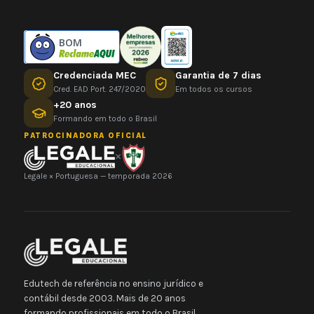
BOM
Credenciada MEC
Garantia de 7 dias
Cred. EAD Port. 247/2020
Em todos os cursos
+20 anos
Formando em todo o Brasil
PATROCINADORA OFICIAL
×
Legale × Portuguesa — temporada 2026
Edutech de referência no ensino jurídico e
contábil desde 2003. Mais de 20 anos
formando profissionais em todo o Brasil.