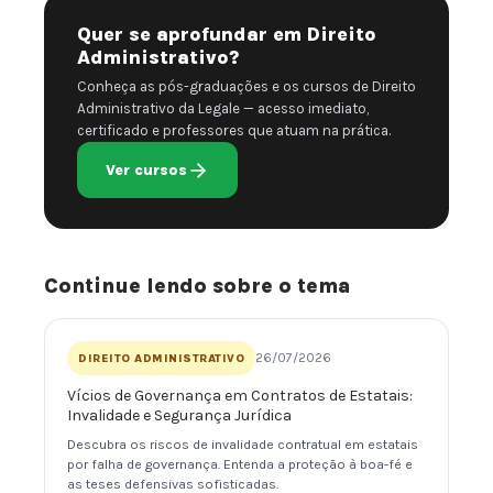
Quer se aprofundar em Direito
Administrativo?
Conheça as pós-graduações e os cursos de Direito
Administrativo da Legale — acesso imediato,
certificado e professores que atuam na prática.
Ver cursos
Continue lendo sobre o tema
26/07/2026
DIREITO ADMINISTRATIVO
Vícios de Governança em Contratos de Estatais:
Invalidade e Segurança Jurídica
Descubra os riscos de invalidade contratual em estatais
por falha de governança. Entenda a proteção à boa-fé e
as teses defensivas sofisticadas.