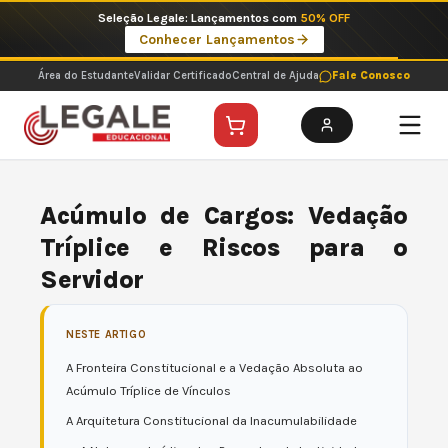
Ir
Imperdíveis no Pix: Pós Selecionadas a 199 reais no pix em parcela única
para
Ver ofertas
o
conteúdo
Área do Estudante
Validar Certificado
Central de Ajuda
Fale Conosco
Acúmulo de Cargos: Vedação
Tríplice e Riscos para o
Servidor
NESTE ARTIGO
A Fronteira Constitucional e a Vedação Absoluta ao
Acúmulo Tríplice de Vínculos
A Arquitetura Constitucional da Inacumulabilidade