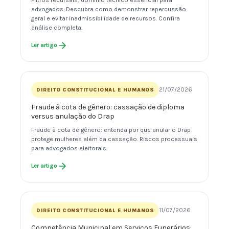
Filtros recursais: domínio técnico essencial para
advogados. Descubra como demonstrar repercussão
geral e evitar inadmissibilidade de recursos. Confira
análise completa.
Ler artigo
21/07/2026
DIREITO CONSTITUCIONAL E HUMANOS
Fraude à cota de gênero: cassação de diploma
versus anulação do Drap
Fraude à cota de gênero: entenda por que anular o Drap
protege mulheres além da cassação. Riscos processuais
para advogados eleitorais.
Ler artigo
11/07/2026
DIREITO CONSTITUCIONAL E HUMANOS
Competência Municipal em Serviços Funerários: