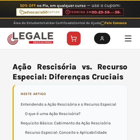
Ir
— use o cupom:
50% OFF
no Pix, em qualquer curso
para
advocacia50
00
23
59
59
COPIAR
TERMINA EM
d
h
min
s
o
Área do Estudante
Validar Certificado
Central de Ajuda
Fale Conosco
conteúdo
Ação Rescisória vs. Recurso
Especial: Diferenças Cruciais
NESTE ARTIGO
Entendendo a Ação Rescisória e o Recurso Especial
O que é uma Ação Rescisória?
Requisito Básico: Cabimento da Ação Rescisória
Recurso Especial: Conceito e Aplicabilidade