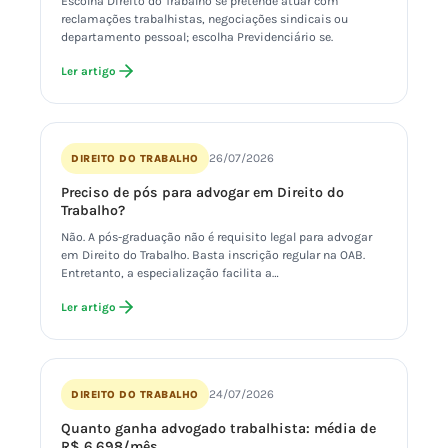
Escolha Direito do Trabalho se pretende atuar com
reclamações trabalhistas, negociações sindicais ou
departamento pessoal; escolha Previdenciário se.
Ler artigo
26/07/2026
DIREITO DO TRABALHO
Preciso de pós para advogar em Direito do
Trabalho?
Não. A pós-graduação não é requisito legal para advogar
em Direito do Trabalho. Basta inscrição regular na OAB.
Entretanto, a especialização facilita a…
Ler artigo
24/07/2026
DIREITO DO TRABALHO
Quanto ganha advogado trabalhista: média de
R$ 6.698/mês