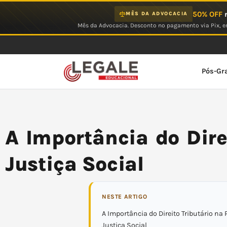
Ir
50% OFF
n
MÊS DA ADVOCACIA
para
Mês da Advocacia. Desconto no pagamento via Pix, em
o
conteúdo
Pós-Gr
A Importância do Dire
Justiça Social
NESTE ARTIGO
A Importância do Direito Tributário n
Justiça Social