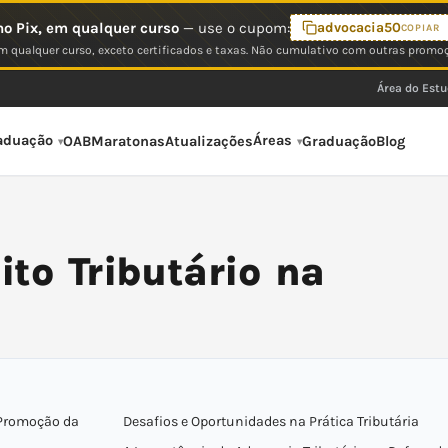
o Pix, em qualquer curso
— use o cupom:
advocacia50
COPIAR
 qualquer curso, exceto certificados e taxas. Não cumulativo com outras promo
Área do Est
aduação
Áreas
OAB
Maratonas
Atualizações
Graduação
Blog
ito Tributário na
a Promoção da
Desafios e Oportunidades na Prática Tributária