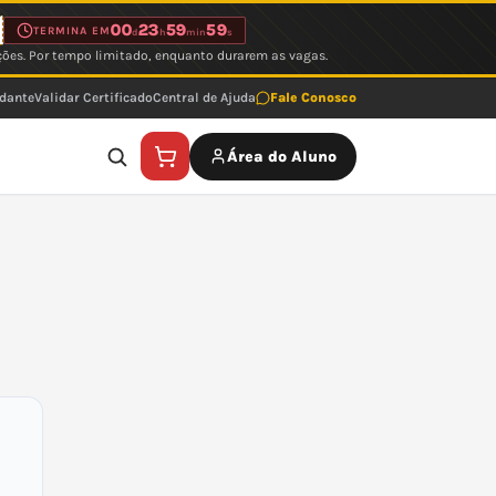
00
23
59
59
TERMINA EM
d
h
min
s
ções. Por tempo limitado, enquanto durarem as vagas.
udante
Validar Certificado
Central de Ajuda
Fale Conosco
Área do Aluno