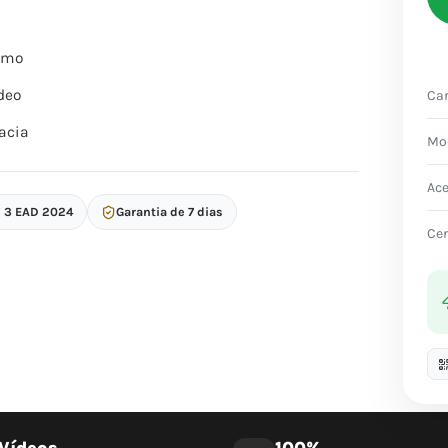
itmo
deo
Car
acia
Mo
Ac
p 3 EAD 2024
Garantia de 7 dias
Cer
Vídeos
100%