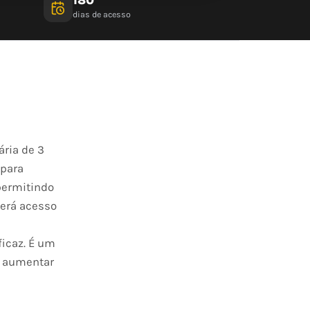
dias de acesso
ária de 3
 para
 permitindo
terá acesso
ficaz. É um
m aumentar