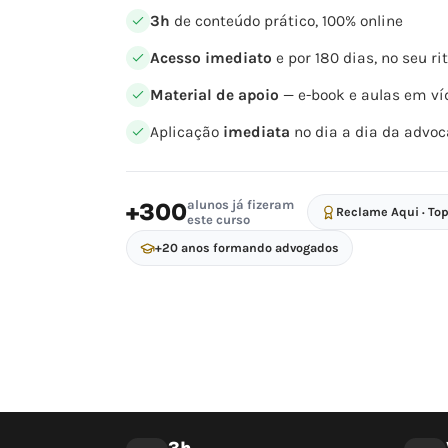
3h
de conteúdo prático, 100% online
Acesso imediato
e por 180 dias, no seu r
Material de apoio
— e-book e aulas em ví
Aplicação
imediata
no dia a dia da advoc
alunos já fizeram
+300
Reclame Aqui · To
este curso
+20 anos formando advogados
3h