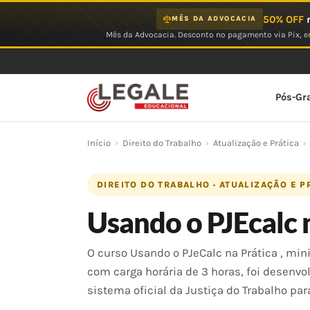
Ir
50% OFF
n
MÊS DA ADVOCACIA
para
Mês da Advocacia. Desconto no pagamento via Pix, em
o
conteúdo
Pós-Gr
Início
›
Direito do Trabalho
›
Atualização e Prática
›
DIREITO DO TRABALHO · ATUALIZAÇÃO E P
Usando o PJEcalc 
O curso Usando o PJeCalc na Prática , mi
com carga horária de 3 horas, foi desenvo
sistema oficial da Justiça do Trabalho par