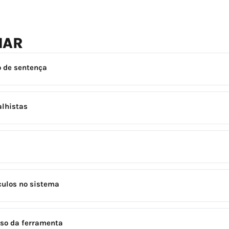
NAR
o de sentença
alhistas
culos no sistema
uso da ferramenta