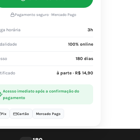
Pagamento seguro · Mercado Pago
ga horária
3h
dalidade
100% online
esso
180 dias
tificado
à parte · R$ 14,90
Acesso imediato após a confirmação do
pagamento
Pix
Cartão
Mercado Pago
180