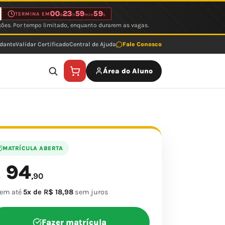
00
23
59
59
TERMINA EM
d
h
min
s
ções. Por tempo limitado, enquanto durarem as vagas.
udante
Validar Certificado
Central de Ajuda
Fale Conosco
Área do Aluno
MATRÍCULA ABERTA
94
$
,90
 em até
5x de R$ 18,98
sem juros
Fazer matrícula