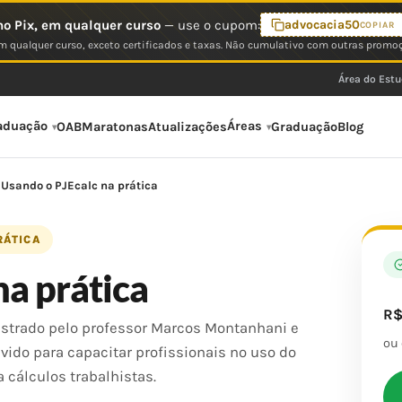
o Pix, em qualquer curso
— use o cupom:
advocacia50
COPIAR
 qualquer curso, exceto certificados e taxas. Não cumulativo com outras promo
Área do Est
aduação
Áreas
OAB
Maratonas
Atualizações
Graduação
Blog
Usando o PJEcalc na prática
RÁTICA
na prática
R
nistrado pelo professor Marcos Montanhani e
ou
lvido para capacitar profissionais no uso do
a cálculos trabalhistas.