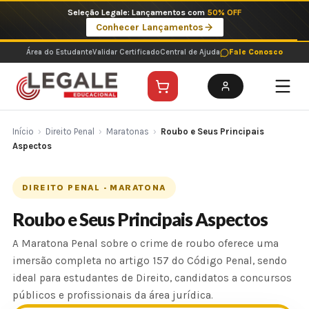
Ir
Imperdíveis no Pix: Pós Selecionadas a 199 reais no pix em parcela única
para
Ver ofertas
o
conteúdo
Área do Estudante
Validar Certificado
Central de Ajuda
Fale Conosco
Início
›
Direito Penal
›
Maratonas
›
Roubo e Seus Principais
Aspectos
DIREITO PENAL · MARATONA
Roubo e Seus Principais Aspectos
A Maratona Penal sobre o crime de roubo oferece uma
imersão completa no artigo 157 do Código Penal, sendo
ideal para estudantes de Direito, candidatos a concursos
públicos e profissionais da área jurídica.