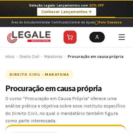
Ir
Seleção Legale: Lançamentos com
50% OFF
para
Conhecer Lançamentos
o
conteúdo
Área do Estudante
Validar Certificado
Central de Ajuda
Fale Conosco
Início
›
Direito Civil
›
Maratonas
›
Procuração em causa própria
DIREITO CIVIL · MARATONA
Procuração em causa própria
O curso “Procuração em Causa Própria” oferece uma
análise prática e objetiva sobre esse instituto específico
do Direito Civil, no qual o mandatário também figura
como parte interessada.