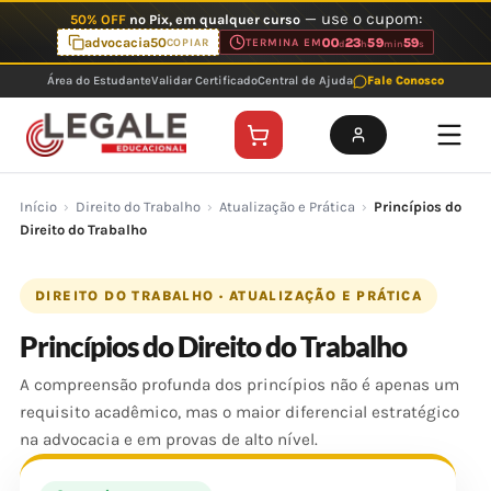
Ir
— use o cupom:
50% OFF
no Pix, em qualquer curso
para
advocacia50
00
23
59
59
COPIAR
TERMINA EM
d
h
min
s
o
Área do Estudante
Validar Certificado
Central de Ajuda
Fale Conosco
conteúdo
Início
›
Direito do Trabalho
›
Atualização e Prática
›
Princípios do
Direito do Trabalho
DIREITO DO TRABALHO · ATUALIZAÇÃO E PRÁTICA
Princípios do Direito do Trabalho
A compreensão profunda dos princípios não é apenas um
requisito acadêmico, mas o maior diferencial estratégico
na advocacia e em provas de alto nível.