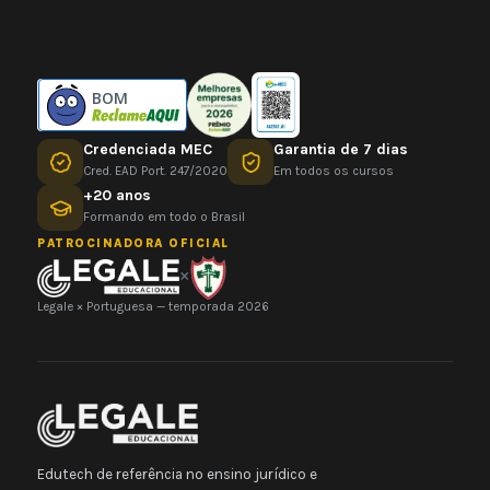
BOM
Credenciada MEC
Garantia de 7 dias
Cred. EAD Port. 247/2020
Em todos os cursos
+20 anos
Formando em todo o Brasil
PATROCINADORA OFICIAL
×
Legale × Portuguesa — temporada 2026
Edutech de referência no ensino jurídico e