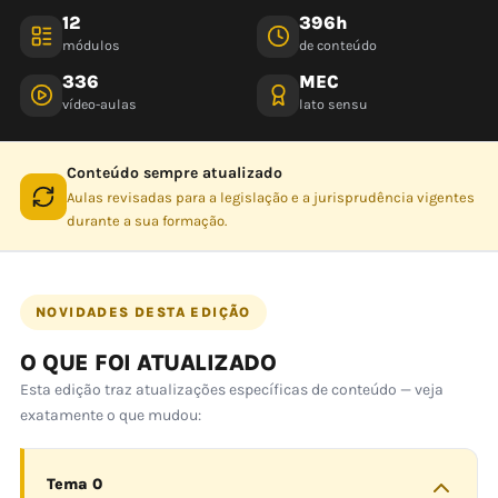
12
396h
módulos
de conteúdo
336
MEC
vídeo-aulas
lato sensu
Conteúdo sempre atualizado
Aulas revisadas para a legislação e a jurisprudência vigentes
durante a sua formação.
NOVIDADES DESTA EDIÇÃO
O QUE FOI ATUALIZADO
Esta edição traz atualizações específicas de conteúdo — veja
exatamente o que mudou:
Tema 0