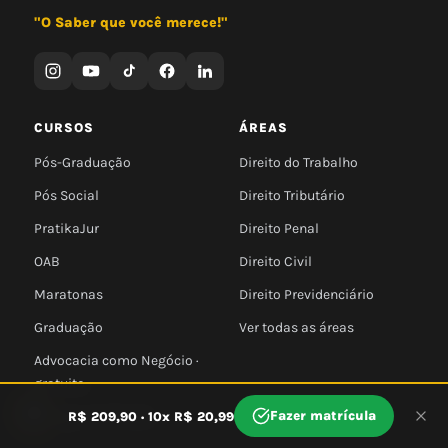
"O Saber que você merece!"
CURSOS
ÁREAS
Pós-Graduação
Direito do Trabalho
Pós Social
Direito Tributário
PratikaJur
Direito Penal
OAB
Direito Civil
Maratonas
Direito Previdenciário
Graduação
Ver todas as áreas
Advocacia como Negócio ·
gratuito
🍪
Estágio em Direito
Fazer matrícula
R$ 209,90 · 10x R$ 20,99