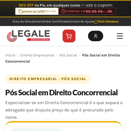
Ir
— use o cupom:
50% OFF
no Pix, em qualquer curso
para
advocacia50
00
23
59
59
COPIAR
TERMINA EM
d
h
min
s
o
Área do Estudante
Validar Certificado
Central de Ajuda
Fale Conosco
conteúdo
Início
›
Direito Empresarial
›
Pós Social
›
Pós Social em Direito
Concorrencial
DIREITO EMPRESARIAL · PÓS SOCIAL
Pós Social em Direito Concorrencial
Especializar-se em Direito Concorrencial é o que separa o
advogado que disputa preço do que é procurado pelo
nome.