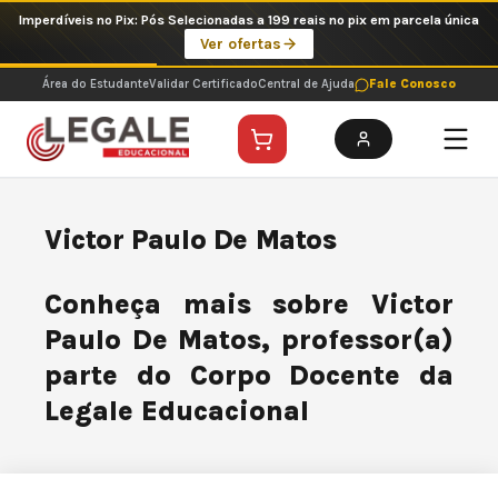
Ir
Imperdíveis no Pix: Pós Selecionadas a 199 reais no pix em parcela única
para
Ver ofertas
o
conteúdo
Área do Estudante
Validar Certificado
Central de Ajuda
Fale Conosco
Victor Paulo De Matos
Conheça mais sobre Victor
Paulo De Matos, professor(a)
parte do Corpo Docente da
Legale Educacional