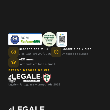
BOM
Credenciada MEC
Garantia de 7 dias
Cred. EAD Port. 247/2020
Em todos os cursos
+20 anos
Formando em todo o Brasil
PATROCINADORA OFICIAL
×
Legale × Portuguesa — temporada 2026