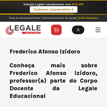
Ir
Seleção Legale: Lançamentos com
50% OFF
para
Conhecer Lançamentos
o
conteúdo
Área do Estudante
Validar Certificado
Central de Ajuda
Fale Conosco
Frederico Afonso Izidoro
Conheça mais sobre
Frederico Afonso Izidoro,
professor(a) parte do Corpo
Docente da Legale
Educacional