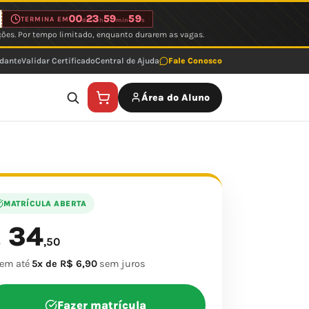
00
23
59
59
TERMINA EM
d
h
min
s
ções. Por tempo limitado, enquanto durarem as vagas.
udante
Validar Certificado
Central de Ajuda
Fale Conosco
Área do Aluno
MATRÍCULA ABERTA
34
$
,50
 em até
5x de R$ 6,90
sem juros
Fazer matrícula