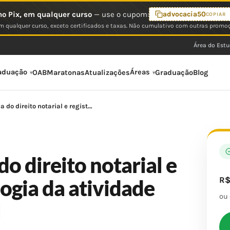
o Pix, em qualquer curso
— use o cupom:
advocacia50
COPIAR
 qualquer curso, exceto certificados e taxas. Não cumulativo com outras promo
Área do Est
aduação
Áreas
OAB
Maratonas
Atualizações
Graduação
Blog
 do direito notarial e regist…
do direito notarial e
R
logia da atividade
ou
l