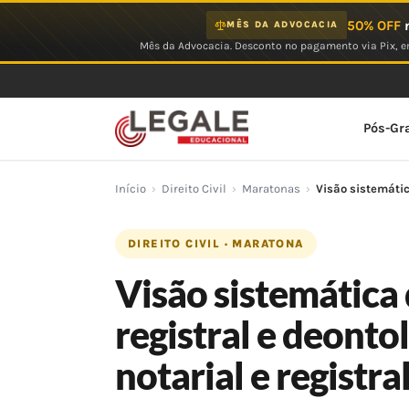
Ir
50% OFF
n
MÊS DA ADVOCACIA
para
Mês da Advocacia. Desconto no pagamento via Pix, em
o
conteúdo
Pós-Gr
Início
›
Direito Civil
›
Maratonas
›
Visão sistemática
DIREITO CIVIL · MARATONA
Visão sistemática 
registral e deonto
notarial e registra