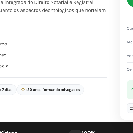
 integrada do Direito Notarial e Registral,
uanto os aspectos deontológicos que norteiam
Car
Mo
itmo
deo
Ac
acia
Cer
e 7 dias
+20 anos formando advogados
Vídeos
100%