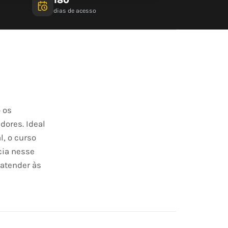
dias de acesso
o os
dores. Ideal
l, o curso
cia nesse
 atender às