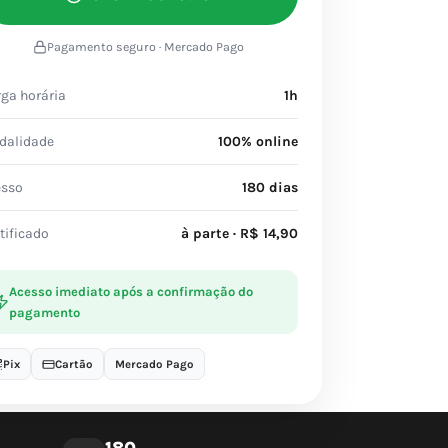
Pagamento seguro · Mercado Pago
ga horária
1h
dalidade
100% online
esso
180 dias
tificado
à parte · R$ 14,90
Acesso imediato após a confirmação do
pagamento
Pix
Cartão
Mercado Pago
180