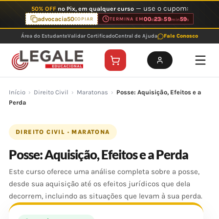
Ir
— use o cupom:
50% OFF
no Pix, em qualquer curso
para
advocacia50
00
23
59
59
COPIAR
TERMINA EM
d
h
min
s
o
Área do Estudante
Validar Certificado
Central de Ajuda
Fale Conosco
conteúdo
Início
›
Direito Civil
›
Maratonas
›
Posse: Aquisição, Efeitos e a
Perda
DIREITO CIVIL · MARATONA
Posse: Aquisição, Efeitos e a Perda
Este curso oferece uma análise completa sobre a posse,
desde sua aquisição até os efeitos jurídicos que dela
decorrem, incluindo as situações que levam à sua perda.